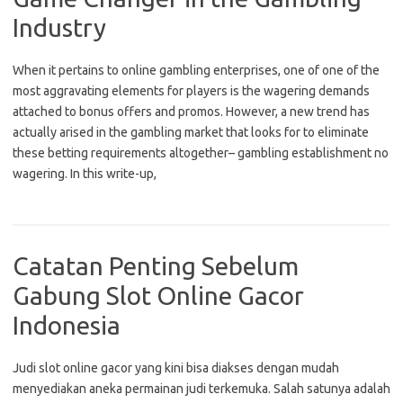
Industry
When it pertains to online gambling enterprises, one of one of the
most aggravating elements for players is the wagering demands
attached to bonus offers and promos. However, a new trend has
actually arised in the gambling market that looks for to eliminate
these betting requirements altogether– gambling establishment no
wagering. In this write-up,
Catatan Penting Sebelum
Gabung Slot Online Gacor
Indonesia
Judi slot online gacor yang kini bisa diakses dengan mudah
menyediakan aneka permainan judi terkemuka. Salah satunya adalah