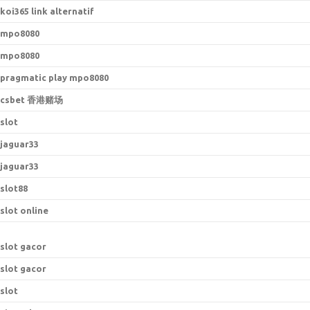
koi365 link alternatif
mpo8080
mpo8080
pragmatic play mpo8080
csbet 香港赌场
slot
jaguar33
jaguar33
slot88
slot online
slot gacor
slot gacor
slot