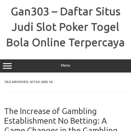
Skip
to
Gan303 – Daftar Situs
content
Judi Slot Poker Togel
Bola Online Terpercaya
Menu
TAG ARCHIVES:
SITUS JUDI 16
The Increase of Gambling
Establishment No Betting: A
Game Changer in the Gambling