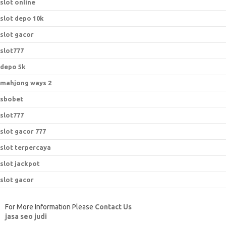
slot online
slot depo 10k
slot gacor
slot777
depo 5k
mahjong ways 2
sbobet
slot777
slot gacor 777
slot terpercaya
slot jackpot
slot gacor
For More Information Please
Contact Us
jasa seo judi