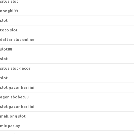
situs slot
nongki99
slot
toto slot
daftar slot online
slot88
slot
situs slot gacor
slot
slot gacor hari ini
agen sbobet88
slot gacor hari ini
mahjong slot
mix parlay