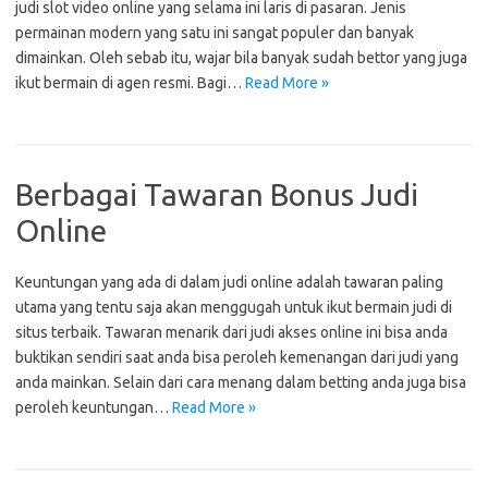
judi slot video online yang selama ini laris di pasaran. Jenis
permainan modern yang satu ini sangat populer dan banyak
dimainkan. Oleh sebab itu, wajar bila banyak sudah bettor yang juga
ikut bermain di agen resmi. Bagi…
Read More »
Berbagai Tawaran Bonus Judi
Online
Keuntungan yang ada di dalam judi online adalah tawaran paling
utama yang tentu saja akan menggugah untuk ikut bermain judi di
situs terbaik. Tawaran menarik dari judi akses online ini bisa anda
buktikan sendiri saat anda bisa peroleh kemenangan dari judi yang
anda mainkan. Selain dari cara menang dalam betting anda juga bisa
peroleh keuntungan…
Read More »