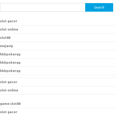
S
e
a
slot gacor
r
slot online
c
h
slot88
f
mejavip
o
hkbpokerqq
r
:
hkbpokerqq
hkbpokerqq
slot gacor
slot online
game slot88
slot gacor