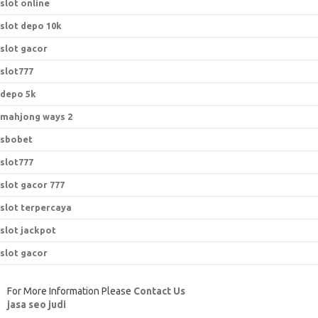
slot online
slot depo 10k
slot gacor
slot777
depo 5k
mahjong ways 2
sbobet
slot777
slot gacor 777
slot terpercaya
slot jackpot
slot gacor
For More Information Please
Contact Us
jasa seo judi