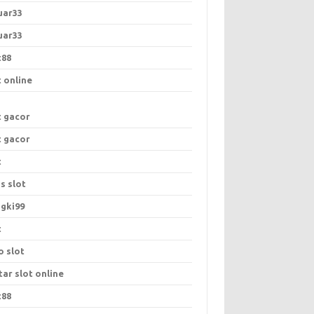
uar33
uar33
t88
t online
t gacor
t gacor
t
us slot
gki99
t
o slot
tar slot online
t88