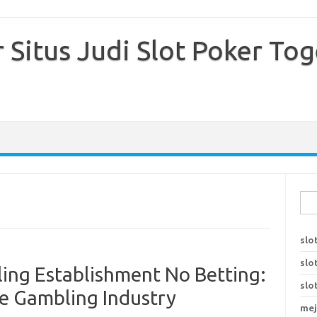
 Situs Judi Slot Poker Tog
Sea
for:
slo
slo
ing Establishment No Betting:
slo
e Gambling Industry
mej