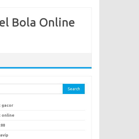
el Bola Online
rch
t gacor
t online
t88
avip