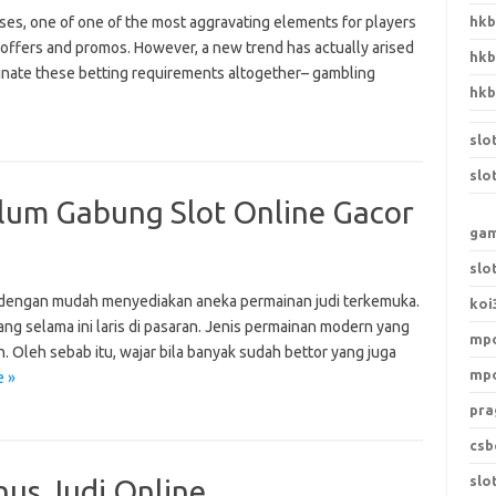
ises, one of one of the most aggravating elements for players
hk
offers and promos. However, a new trend has actually arised
hk
iminate these betting requirements altogether– gambling
hk
slo
slo
lum Gabung Slot Online Gacor
gam
slo
ses dengan mudah menyediakan aneka permainan judi terkemuka.
koi
yang selama ini laris di pasaran. Jenis permainan modern yang
mp
. Oleh sebab itu, wajar bila banyak sudah bettor yang juga
mp
 »
pra
cs
slo
us Judi Online