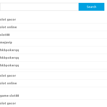
S
e
a
slot gacor
r
slot online
c
h
slot88
f
mejavip
o
hkbpokerqq
r
:
hkbpokerqq
hkbpokerqq
slot gacor
slot online
game slot88
slot gacor