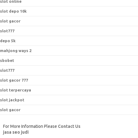
slot online
slot depo 10k
slot gacor
slot777
depo 5k
mahjong ways 2
sbobet
slot777
slot gacor 777
slot terpercaya
slot jackpot
slot gacor
For More Information Please
Contact Us
jasa seo judi