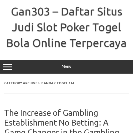
Skip
to
Gan303 – Daftar Situs
content
Judi Slot Poker Togel
Bola Online Terpercaya
Menu
CATEGORY ARCHIVES:
BANDAR TOGEL 114
The Increase of Gambling
Establishment No Betting: A
Game Changer in the Gambling