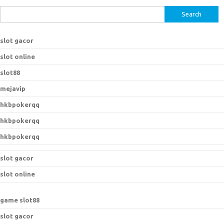
S
e
a
slot gacor
r
slot online
c
h
slot88
f
mejavip
o
hkbpokerqq
r
:
hkbpokerqq
hkbpokerqq
slot gacor
slot online
game slot88
slot gacor