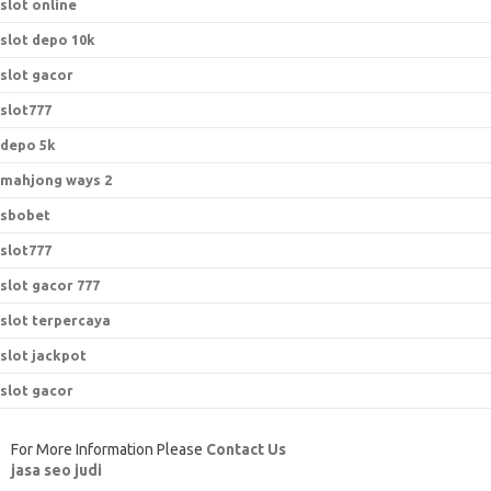
slot online
slot depo 10k
slot gacor
slot777
depo 5k
mahjong ways 2
sbobet
slot777
slot gacor 777
slot terpercaya
slot jackpot
slot gacor
For More Information Please
Contact Us
jasa seo judi