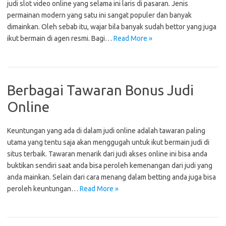
judi slot video online yang selama ini laris di pasaran. Jenis
permainan modern yang satu ini sangat populer dan banyak
dimainkan. Oleh sebab itu, wajar bila banyak sudah bettor yang juga
ikut bermain di agen resmi. Bagi…
Read More »
Berbagai Tawaran Bonus Judi
Online
Keuntungan yang ada di dalam judi online adalah tawaran paling
utama yang tentu saja akan menggugah untuk ikut bermain judi di
situs terbaik. Tawaran menarik dari judi akses online ini bisa anda
buktikan sendiri saat anda bisa peroleh kemenangan dari judi yang
anda mainkan. Selain dari cara menang dalam betting anda juga bisa
peroleh keuntungan…
Read More »