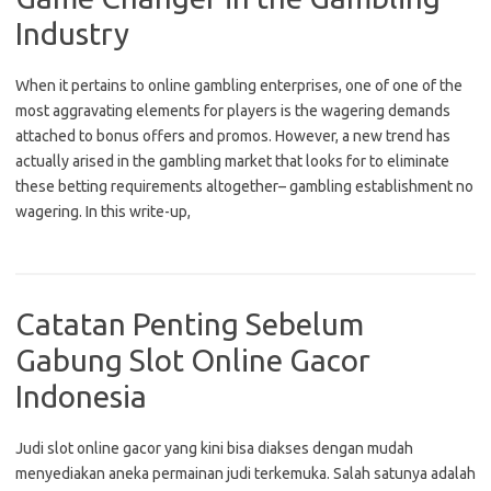
Industry
When it pertains to online gambling enterprises, one of one of the
most aggravating elements for players is the wagering demands
attached to bonus offers and promos. However, a new trend has
actually arised in the gambling market that looks for to eliminate
these betting requirements altogether– gambling establishment no
wagering. In this write-up,
Catatan Penting Sebelum
Gabung Slot Online Gacor
Indonesia
Judi slot online gacor yang kini bisa diakses dengan mudah
menyediakan aneka permainan judi terkemuka. Salah satunya adalah