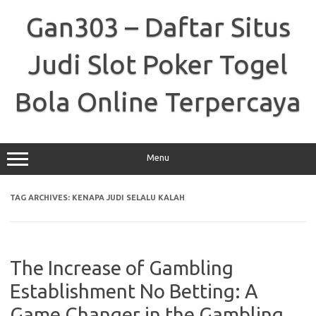
Skip
to
Gan303 – Daftar Situs
content
Judi Slot Poker Togel
Bola Online Terpercaya
Menu
TAG ARCHIVES:
KENAPA JUDI SELALU KALAH
The Increase of Gambling
Establishment No Betting: A
Game Changer in the Gambling