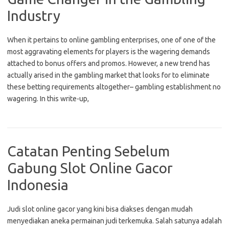
Industry
When it pertains to online gambling enterprises, one of one of the
most aggravating elements for players is the wagering demands
attached to bonus offers and promos. However, a new trend has
actually arised in the gambling market that looks for to eliminate
these betting requirements altogether– gambling establishment no
wagering. In this write-up,
Catatan Penting Sebelum
Gabung Slot Online Gacor
Indonesia
Judi slot online gacor yang kini bisa diakses dengan mudah
menyediakan aneka permainan judi terkemuka. Salah satunya adalah