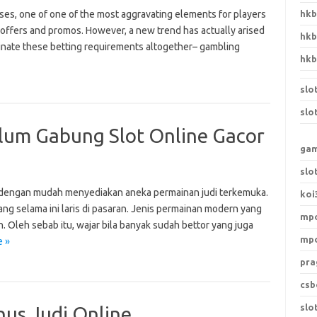
ises, one of one of the most aggravating elements for players
hk
offers and promos. However, a new trend has actually arised
hk
iminate these betting requirements altogether– gambling
hk
slo
slo
lum Gabung Slot Online Gacor
gam
slo
ses dengan mudah menyediakan aneka permainan judi terkemuka.
koi
yang selama ini laris di pasaran. Jenis permainan modern yang
mp
. Oleh sebab itu, wajar bila banyak sudah bettor yang juga
mp
 »
pra
cs
slo
us Judi Online