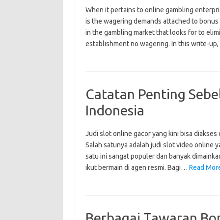
When it pertains to online gambling enterpr
is the wagering demands attached to bonus 
in the gambling market that looks for to el
establishment no wagering. In this write-up,
Catatan Penting Sebe
Indonesia
Judi slot online gacor yang kini bisa diak
Salah satunya adalah judi slot video online 
satu ini sangat populer dan banyak dimainkan
ikut bermain di agen resmi. Bagi…
Read More
Berbagai Tawaran Bon