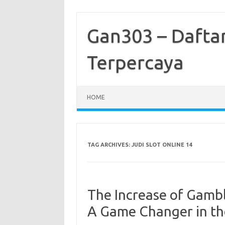
Skip
to
content
Gan303 – Daftar
Terpercaya
HOME
TAG ARCHIVES:
JUDI SLOT ONLINE 14
The Increase of Gambl
A Game Changer in th