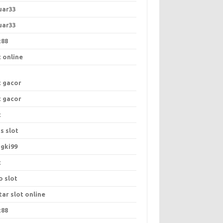
uar33
uar33
t88
t online
t gacor
t gacor
t
us slot
gki99
t
o slot
tar slot online
t88