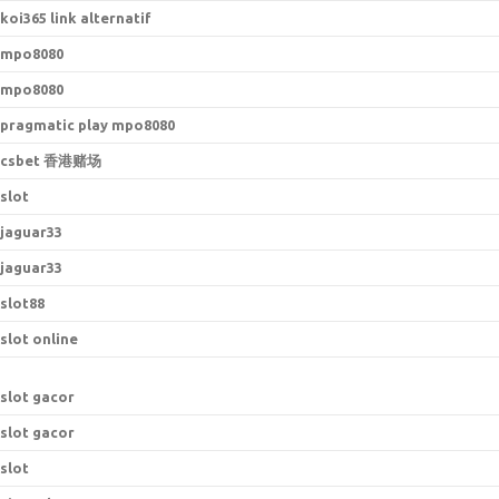
koi365 link alternatif
mpo8080
mpo8080
pragmatic play mpo8080
csbet 香港赌场
slot
jaguar33
jaguar33
slot88
slot online
slot gacor
slot gacor
slot