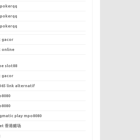
bpokerqq
bpokerqq
bpokerqq
t gacor
t online
e slot88
t gacor
365 link alternatif
o8080
o8080
gmatic play mpo8080
bet 香港赌场
t