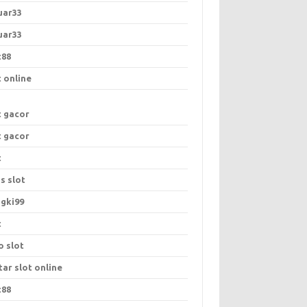
uar33
uar33
t88
t online
t gacor
t gacor
t
us slot
gki99
t
o slot
tar slot online
t88