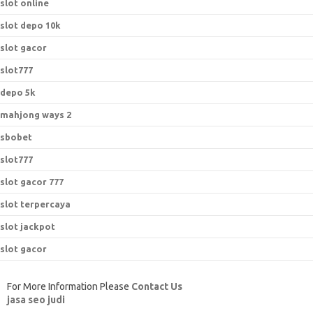
slot online
slot depo 10k
slot gacor
slot777
depo 5k
mahjong ways 2
sbobet
slot777
slot gacor 777
slot terpercaya
slot jackpot
slot gacor
For More Information Please
Contact Us
jasa seo judi