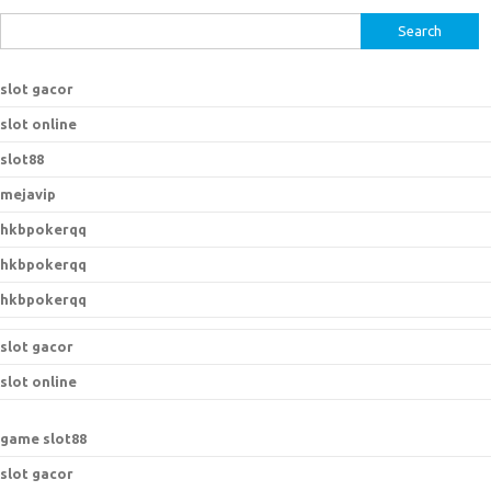
S
e
a
slot gacor
r
slot online
c
h
slot88
f
mejavip
o
hkbpokerqq
r
:
hkbpokerqq
hkbpokerqq
slot gacor
slot online
game slot88
slot gacor