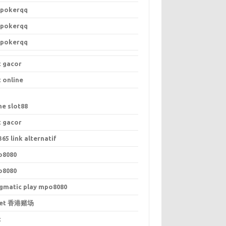
bpokerqq
bpokerqq
bpokerqq
t gacor
t online
e slot88
t gacor
365 link alternatif
o8080
o8080
gmatic play mpo8080
bet 香港赌场
t