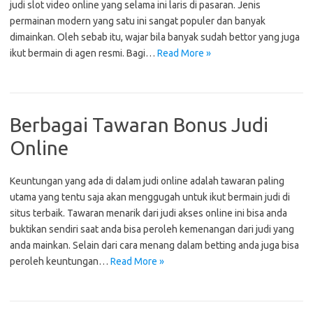
judi slot video online yang selama ini laris di pasaran. Jenis
permainan modern yang satu ini sangat populer dan banyak
dimainkan. Oleh sebab itu, wajar bila banyak sudah bettor yang juga
ikut bermain di agen resmi. Bagi…
Read More »
Berbagai Tawaran Bonus Judi
Online
Keuntungan yang ada di dalam judi online adalah tawaran paling
utama yang tentu saja akan menggugah untuk ikut bermain judi di
situs terbaik. Tawaran menarik dari judi akses online ini bisa anda
buktikan sendiri saat anda bisa peroleh kemenangan dari judi yang
anda mainkan. Selain dari cara menang dalam betting anda juga bisa
peroleh keuntungan…
Read More »