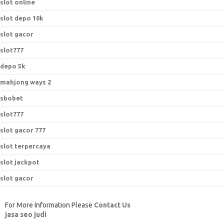
slot online
slot depo 10k
slot gacor
slot777
depo 5k
mahjong ways 2
sbobet
slot777
slot gacor 777
slot terpercaya
slot jackpot
slot gacor
For More Information Please
Contact Us
jasa seo judi