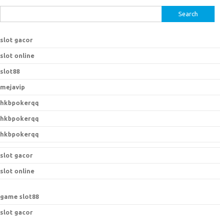
S
e
a
slot gacor
r
slot online
c
h
slot88
f
mejavip
o
hkbpokerqq
r
:
hkbpokerqq
hkbpokerqq
slot gacor
slot online
game slot88
slot gacor