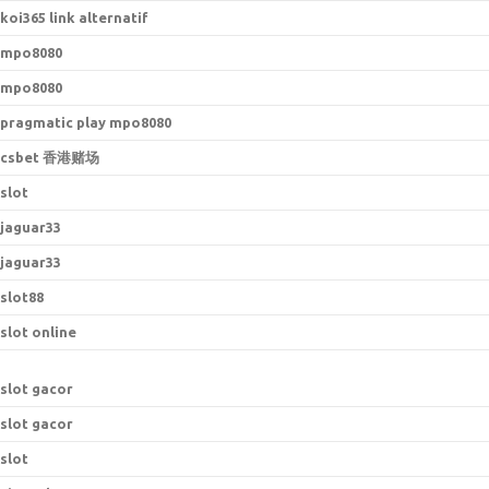
koi365 link alternatif
mpo8080
mpo8080
pragmatic play mpo8080
csbet 香港赌场
slot
jaguar33
jaguar33
slot88
slot online
slot gacor
slot gacor
slot