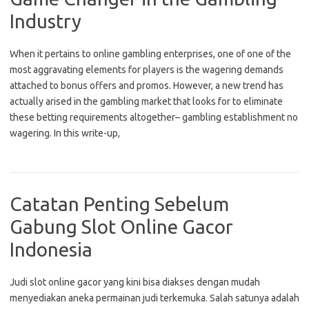
Industry
When it pertains to online gambling enterprises, one of one of the
most aggravating elements for players is the wagering demands
attached to bonus offers and promos. However, a new trend has
actually arised in the gambling market that looks for to eliminate
these betting requirements altogether– gambling establishment no
wagering. In this write-up,
Catatan Penting Sebelum
Gabung Slot Online Gacor
Indonesia
Judi slot online gacor yang kini bisa diakses dengan mudah
menyediakan aneka permainan judi terkemuka. Salah satunya adalah