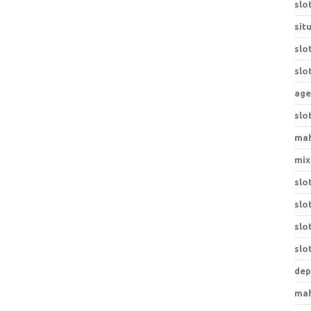
slo
sit
slo
slo
age
slo
mah
mix
slo
slo
slo
slo
dep
mah