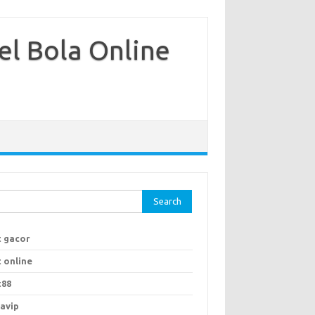
el Bola Online
rch
t gacor
t online
t88
avip