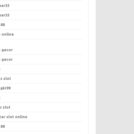
uar33
uar33
t88
t online
t gacor
t gacor
t
us slot
gki99
t
o slot
tar slot online
t88