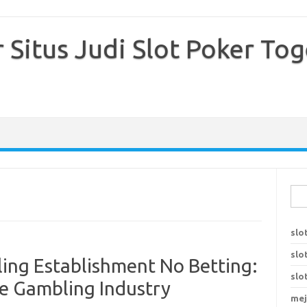
 Situs Judi Slot Poker Tog
Sea
for:
slo
slo
ing Establishment No Betting:
slo
e Gambling Industry
mej