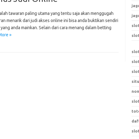
jag
dalah tawaran paling utama yang tentu saja akan menggugah
jag
ran menarik dari judi akses online ini bisa anda buktikan sendiri
slo
 yang anda mainkan. Selain dari cara menang dalam betting
More »
slo
slo
slo
slo
sit
non
slo
tot
daf
slo