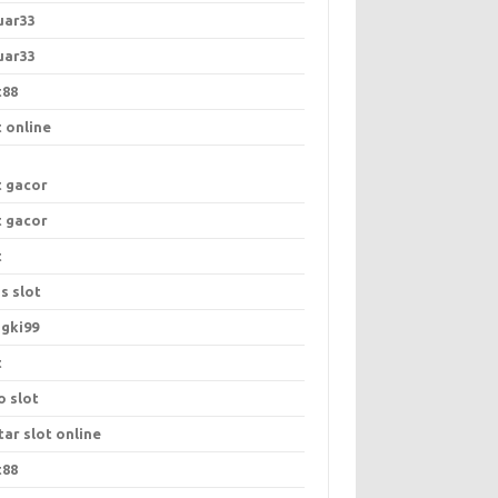
uar33
uar33
t88
t online
t gacor
t gacor
t
us slot
gki99
t
o slot
tar slot online
t88