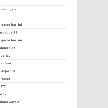
t
us slot gacor
t
t gacor hari ini
n sbobet88
t gacor hari ini
jong slot
 parlay
t online
t depo 10k
t gacor
t777
o 5k
jong ways 2