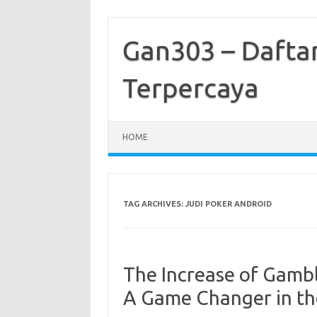
Skip
to
content
Gan303 – Daftar
Terpercaya
HOME
TAG ARCHIVES:
JUDI POKER ANDROID
The Increase of Gambl
A Game Changer in th