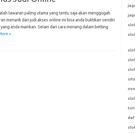
jag
dalah tawaran paling utama yang tentu saja akan menggugah
jag
ran menarik dari judi akses online ini bisa anda buktikan sendiri
slo
 yang anda mainkan. Selain dari cara menang dalam betting
More »
slo
slo
slo
slo
sit
non
slo
tot
daf
slo