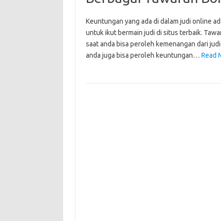
Keuntungan yang ada di dalam judi online a
untuk ikut bermain judi di situs terbaik. Tawa
saat anda bisa peroleh kemenangan dari judi
anda juga bisa peroleh keuntungan…
Read 