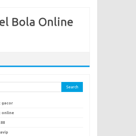
el Bola Online
rch
t gacor
t online
t88
avip