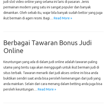
judi slot video online yang selama ini laris di pasaran. Jenis
permainan modern yang satu ini sangat populer dan banyak
dimainkan. Oleh sebab itu, wajar bila banyak sudah bettor yang juga
ikut bermain di agen resmi. Bagi…
Read More »
Berbagai Tawaran Bonus Judi
Online
Keuntungan yang ada di dalam judi online adalah tawaran paling
utama yang tentu saja akan menggugah untuk ikut bermain judi di
situs terbaik. Tawaran menarik dari judi akses online ini bisa anda
buktikan sendiri saat anda bisa peroleh kemenangan dari judi yang
anda mainkan. Selain dari cara menang dalam betting anda juga bisa
peroleh keuntungan…
Read More »