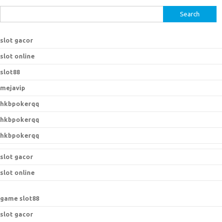
S
e
a
slot gacor
r
slot online
c
h
slot88
f
mejavip
o
hkbpokerqq
r
:
hkbpokerqq
hkbpokerqq
slot gacor
slot online
game slot88
slot gacor