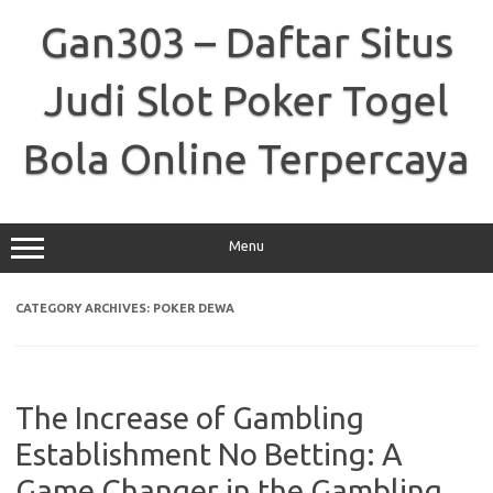
Skip
to
Gan303 – Daftar Situs
content
Judi Slot Poker Togel
Bola Online Terpercaya
Menu
CATEGORY ARCHIVES:
POKER DEWA
The Increase of Gambling
Establishment No Betting: A
Game Changer in the Gambling