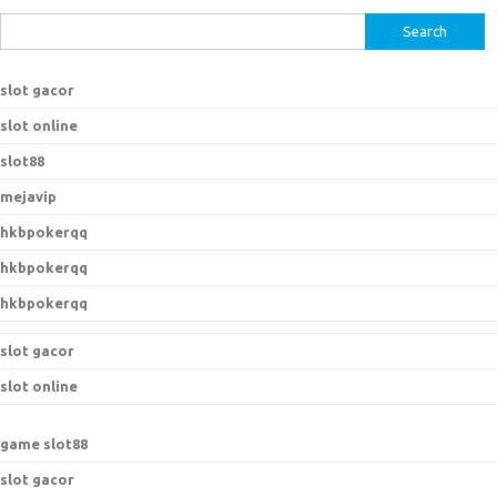
S
e
a
slot gacor
r
slot online
c
h
slot88
f
mejavip
o
hkbpokerqq
r
:
hkbpokerqq
hkbpokerqq
slot gacor
slot online
game slot88
slot gacor