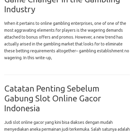
Industry
When it pertains to online gambling enterprises, one of one of the
most aggravating elements for players is the wagering demands
attached to bonus offers and promos. However, a new trend has
actually arised in the gambling market that looks for to eliminate
these betting requirements altogether– gambling establishment no
wagering. In this write-up,
Catatan Penting Sebelum
Gabung Slot Online Gacor
Indonesia
Judi slot online gacor yang kini bisa diakses dengan mudah
menyediakan aneka permainan judi terkemuka. Salah satunya adalah