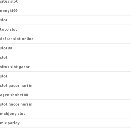
situs slot
nongki99
slot
toto slot
daftar slot online
slot88
slot
situs slot gacor
slot
slot gacor hari ini
agen sbobet88
slot gacor hari ini
mahjong slot
mix parlay