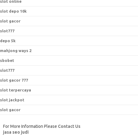
slot online
slot depo 10k
slot gacor
slot777
depo 5k
mahjong ways 2
sbobet
slot777
slot gacor 777
slot terpercaya
slot jackpot
slot gacor
For More Information Please
Contact Us
jasa seo judi