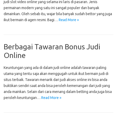
judi slot video online yang selama ini laris di pasaran. Jenis
permainan modern yang satu ini sangat populer dan banyak
dimainkan. Oleh sebab itu, wajar bila banyak sudah bettor yang juga
ikut bermain di agen resmi. Bagi…
Read More »
Berbagai Tawaran Bonus Judi
Online
Keuntungan yang ada di dalam judi online adalah tawaran paling
utama yang tentu saja akan menggugah untuk ikut bermain judi di
situs terbaik. Tawaran menarik dari judi akses online ini bisa anda
buktikan sendiri saat anda bisa peroleh kemenangan dari judi yang
anda mainkan. Selain dari cara menang dalam betting anda juga bisa
peroleh keuntungan…
Read More »