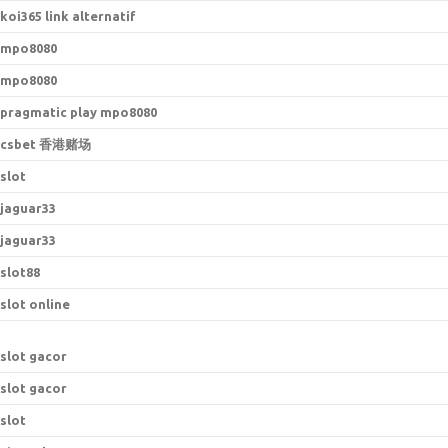
koi365 link alternatif
mpo8080
mpo8080
pragmatic play mpo8080
csbet 香港赌场
slot
jaguar33
jaguar33
slot88
slot online
slot gacor
slot gacor
slot