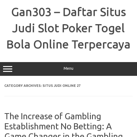
Skip
to
Gan303 – Daftar Situs
content
Judi Slot Poker Togel
Bola Online Terpercaya
Menu
CATEGORY ARCHIVES:
SITUS JUDI ONLINE 27
The Increase of Gambling
Establishment No Betting: A
Game Changer in the Gambling