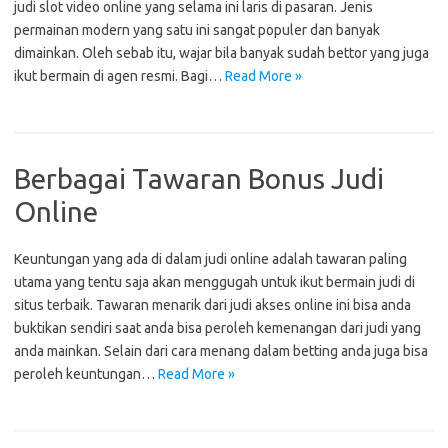
judi slot video online yang selama ini laris di pasaran. Jenis
permainan modern yang satu ini sangat populer dan banyak
dimainkan. Oleh sebab itu, wajar bila banyak sudah bettor yang juga
ikut bermain di agen resmi. Bagi…
Read More »
Berbagai Tawaran Bonus Judi
Online
Keuntungan yang ada di dalam judi online adalah tawaran paling
utama yang tentu saja akan menggugah untuk ikut bermain judi di
situs terbaik. Tawaran menarik dari judi akses online ini bisa anda
buktikan sendiri saat anda bisa peroleh kemenangan dari judi yang
anda mainkan. Selain dari cara menang dalam betting anda juga bisa
peroleh keuntungan…
Read More »