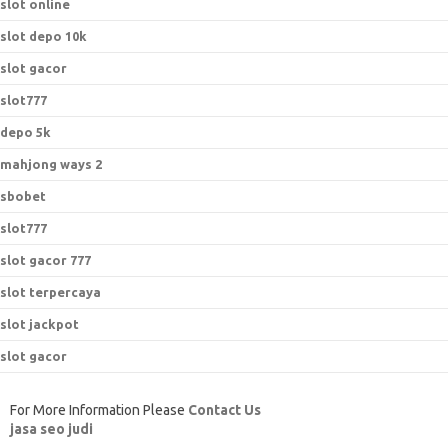
slot online
slot depo 10k
slot gacor
slot777
depo 5k
mahjong ways 2
sbobet
slot777
slot gacor 777
slot terpercaya
slot jackpot
slot gacor
For More Information Please
Contact Us
jasa seo judi