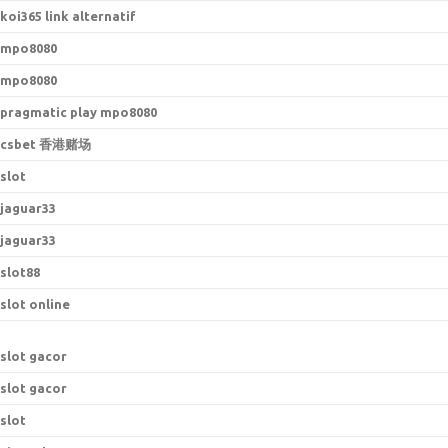
koi365 link alternatif
mpo8080
mpo8080
pragmatic play mpo8080
csbet 香港赌场
slot
jaguar33
jaguar33
slot88
slot online
slot gacor
slot gacor
slot