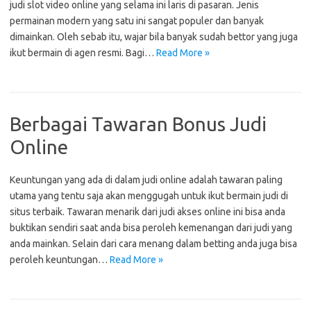
judi slot video online yang selama ini laris di pasaran. Jenis
permainan modern yang satu ini sangat populer dan banyak
dimainkan. Oleh sebab itu, wajar bila banyak sudah bettor yang juga
ikut bermain di agen resmi. Bagi…
Read More »
Berbagai Tawaran Bonus Judi
Online
Keuntungan yang ada di dalam judi online adalah tawaran paling
utama yang tentu saja akan menggugah untuk ikut bermain judi di
situs terbaik. Tawaran menarik dari judi akses online ini bisa anda
buktikan sendiri saat anda bisa peroleh kemenangan dari judi yang
anda mainkan. Selain dari cara menang dalam betting anda juga bisa
peroleh keuntungan…
Read More »