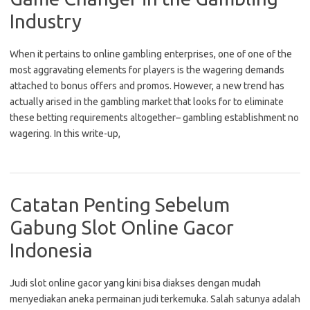
Industry
When it pertains to online gambling enterprises, one of one of the
most aggravating elements for players is the wagering demands
attached to bonus offers and promos. However, a new trend has
actually arised in the gambling market that looks for to eliminate
these betting requirements altogether– gambling establishment no
wagering. In this write-up,
Catatan Penting Sebelum
Gabung Slot Online Gacor
Indonesia
Judi slot online gacor yang kini bisa diakses dengan mudah
menyediakan aneka permainan judi terkemuka. Salah satunya adalah