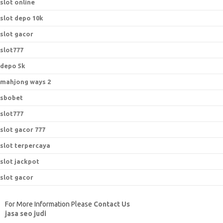
slot online
slot depo 10k
slot gacor
slot777
depo 5k
mahjong ways 2
sbobet
slot777
slot gacor 777
slot terpercaya
slot jackpot
slot gacor
For More Information Please
Contact Us
jasa seo judi