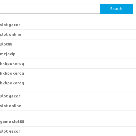
S
e
a
slot gacor
r
slot online
c
h
slot88
f
mejavip
o
hkbpokerqq
r
:
hkbpokerqq
hkbpokerqq
slot gacor
slot online
game slot88
slot gacor