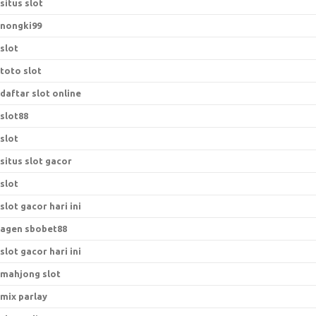
situs slot
nongki99
slot
toto slot
daftar slot online
slot88
slot
situs slot gacor
slot
slot gacor hari ini
agen sbobet88
slot gacor hari ini
mahjong slot
mix parlay