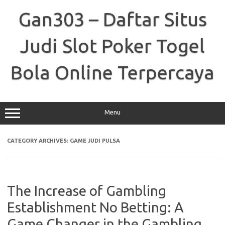
Skip
to
Gan303 – Daftar Situs
content
Judi Slot Poker Togel
Bola Online Terpercaya
Menu
CATEGORY ARCHIVES:
GAME JUDI PULSA
The Increase of Gambling
Establishment No Betting: A
Game Changer in the Gambling