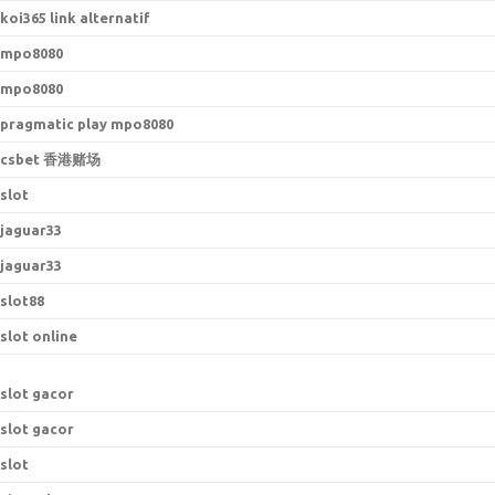
koi365 link alternatif
mpo8080
mpo8080
pragmatic play mpo8080
csbet 香港赌场
slot
jaguar33
jaguar33
slot88
slot online
slot gacor
slot gacor
slot