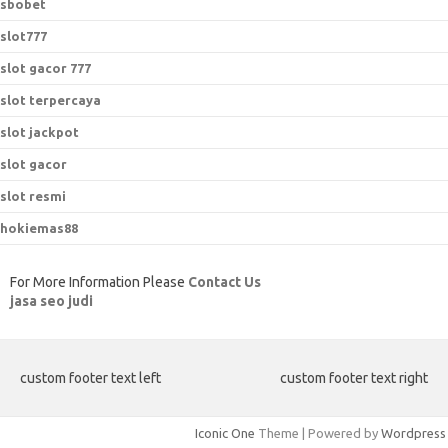
sbobet
slot777
slot gacor 777
slot terpercaya
slot jackpot
slot gacor
slot resmi
hokiemas88
For More Information Please
Contact Us
jasa seo judi
custom footer text left
custom footer text right
Iconic One
Theme | Powered by
Wordpress