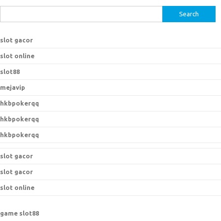
S
e
a
slot gacor
r
slot online
c
h
slot88
f
mejavip
o
hkbpokerqq
r
:
hkbpokerqq
hkbpokerqq
slot gacor
slot gacor
slot online
game slot88