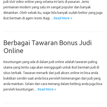
judi slot video online yang selama ini laris di pasaran. Jenis
permainan modern yang satu ini sangat populer dan banyak
dimainkan. Oleh sebab itu, wajar bila banyak sudah bettor yang juga
ikut bermain di agen resmi. Bagi…
Read More »
Berbagai Tawaran Bonus Judi
Online
Keuntungan yang ada di dalam judi online adalah tawaran paling
utama yang tentu saja akan menggugah untuk ikut bermain judi di
situs terbaik. Tawaran menarik dari judi akses online ini bisa anda
buktikan sendiri saat anda bisa peroleh kemenangan dari judi yang
anda mainkan. Selain dari cara menang dalam betting anda juga bisa
peroleh keuntungan…
Read More »