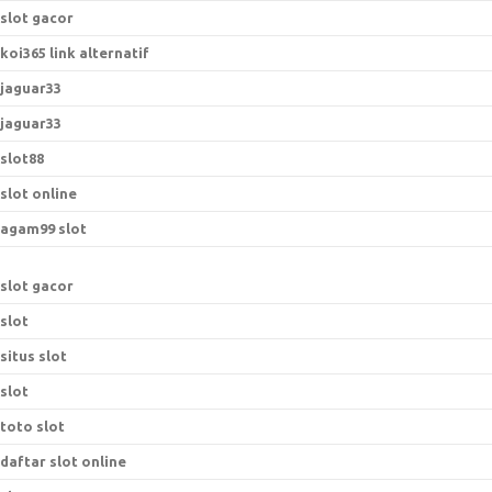
slot gacor
koi365 link alternatif
jaguar33
jaguar33
slot88
slot online
agam99 slot
slot gacor
slot
situs slot
slot
toto slot
daftar slot online