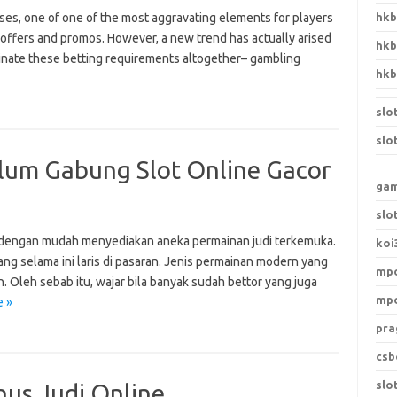
ises, one of one of the most aggravating elements for players
hk
offers and promos. However, a new trend has actually arised
hk
iminate these betting requirements altogether– gambling
hk
slo
slo
lum Gabung Slot Online Gacor
gam
slo
ses dengan mudah menyediakan aneka permainan judi terkemuka.
koi
yang selama ini laris di pasaran. Jenis permainan modern yang
mp
. Oleh sebab itu, wajar bila banyak sudah bettor yang juga
mp
 »
pra
cs
slo
us Judi Online