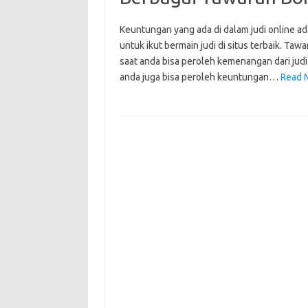
Keuntungan yang ada di dalam judi online a
untuk ikut bermain judi di situs terbaik. Tawa
saat anda bisa peroleh kemenangan dari judi
anda juga bisa peroleh keuntungan…
Read 