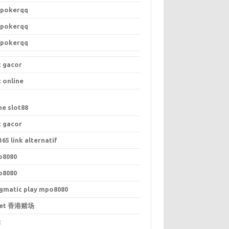
bpokerqq
bpokerqq
bpokerqq
t gacor
t online
e slot88
t gacor
365 link alternatif
o8080
o8080
gmatic play mpo8080
bet 香港赌场
t