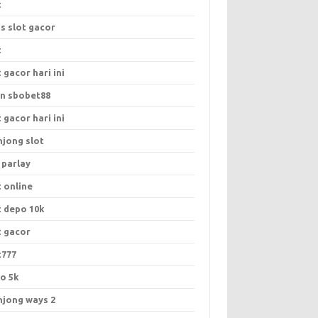
t
us slot gacor
t
t gacor hari ini
n sbobet88
t gacor hari ini
jong slot
 parlay
t online
t depo 10k
t gacor
t777
o 5k
jong ways 2