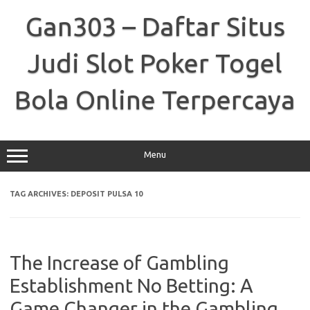
Skip
to
Gan303 – Daftar Situs
content
Judi Slot Poker Togel
Bola Online Terpercaya
Menu
TAG ARCHIVES:
DEPOSIT PULSA 10
The Increase of Gambling
Establishment No Betting: A
Game Changer in the Gambling