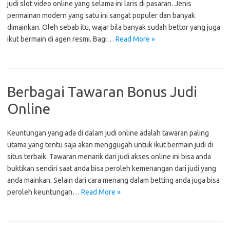
judi slot video online yang selama ini laris di pasaran. Jenis
permainan modern yang satu ini sangat populer dan banyak
dimainkan. Oleh sebab itu, wajar bila banyak sudah bettor yang juga
ikut bermain di agen resmi. Bagi…
Read More »
Berbagai Tawaran Bonus Judi
Online
Keuntungan yang ada di dalam judi online adalah tawaran paling
utama yang tentu saja akan menggugah untuk ikut bermain judi di
situs terbaik. Tawaran menarik dari judi akses online ini bisa anda
buktikan sendiri saat anda bisa peroleh kemenangan dari judi yang
anda mainkan. Selain dari cara menang dalam betting anda juga bisa
peroleh keuntungan…
Read More »