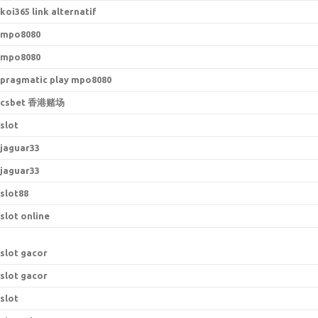
koi365 link alternatif
mpo8080
mpo8080
pragmatic play mpo8080
csbet 香港赌场
slot
jaguar33
jaguar33
slot88
slot online
slot gacor
slot gacor
slot