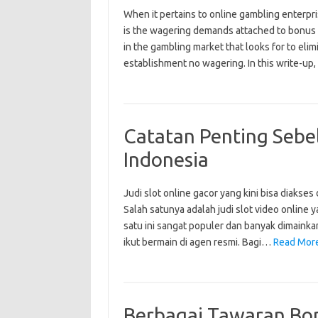
When it pertains to online gambling enterpr
is the wagering demands attached to bonus 
in the gambling market that looks for to el
establishment no wagering. In this write-up,
Catatan Penting Sebe
Indonesia
Judi slot online gacor yang kini bisa diak
Salah satunya adalah judi slot video online 
satu ini sangat populer dan banyak dimainkan
ikut bermain di agen resmi. Bagi…
Read More
Berbagai Tawaran Bon