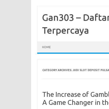
Skip
to
content
Gan303 – Daftar
Terpercaya
HOME
CATEGORY ARCHIVES:
JUDI SLOT DEPOSIT PUL
The Increase of Gambl
A Game Changer in th