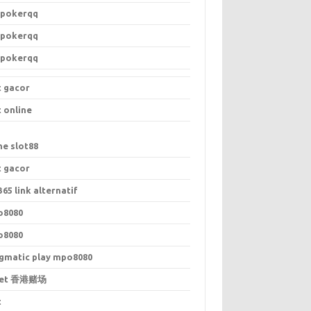
bpokerqq
bpokerqq
bpokerqq
t gacor
t online
e slot88
t gacor
365 link alternatif
o8080
o8080
gmatic play mpo8080
bet 香港赌场
t