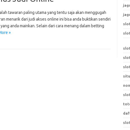
jag
dalah tawaran paling utama yang tentu saja akan menggugah
jag
ran menarik dari judi akses online ini bisa anda buktikan sendiri
slo
 yang anda mainkan. Selain dari cara menang dalam betting
More »
slo
slo
slo
slo
sit
non
slo
tot
daf
slo