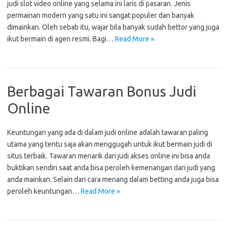
judi slot video online yang selama ini laris di pasaran. Jenis
permainan modern yang satu ini sangat populer dan banyak
dimainkan. Oleh sebab itu, wajar bila banyak sudah bettor yang juga
ikut bermain di agen resmi. Bagi…
Read More »
Berbagai Tawaran Bonus Judi
Online
Keuntungan yang ada di dalam judi online adalah tawaran paling
utama yang tentu saja akan menggugah untuk ikut bermain judi di
situs terbaik. Tawaran menarik dari judi akses online ini bisa anda
buktikan sendiri saat anda bisa peroleh kemenangan dari judi yang
anda mainkan. Selain dari cara menang dalam betting anda juga bisa
peroleh keuntungan…
Read More »