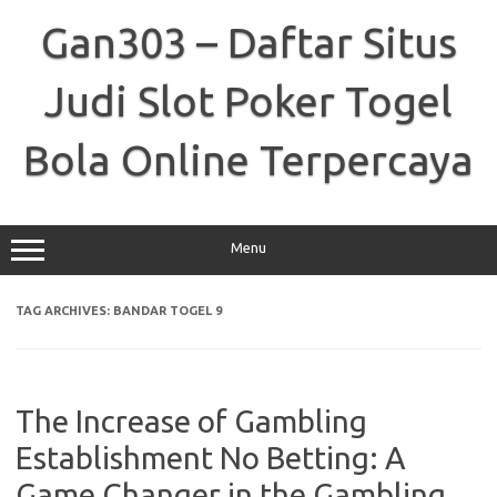
Skip
to
Gan303 – Daftar Situs
content
Judi Slot Poker Togel
Bola Online Terpercaya
Menu
TAG ARCHIVES:
BANDAR TOGEL 9
The Increase of Gambling
Establishment No Betting: A
Game Changer in the Gambling