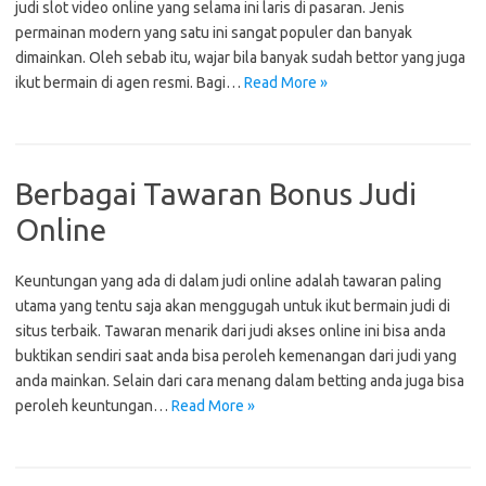
judi slot video online yang selama ini laris di pasaran. Jenis
permainan modern yang satu ini sangat populer dan banyak
dimainkan. Oleh sebab itu, wajar bila banyak sudah bettor yang juga
ikut bermain di agen resmi. Bagi…
Read More »
Berbagai Tawaran Bonus Judi
Online
Keuntungan yang ada di dalam judi online adalah tawaran paling
utama yang tentu saja akan menggugah untuk ikut bermain judi di
situs terbaik. Tawaran menarik dari judi akses online ini bisa anda
buktikan sendiri saat anda bisa peroleh kemenangan dari judi yang
anda mainkan. Selain dari cara menang dalam betting anda juga bisa
peroleh keuntungan…
Read More »