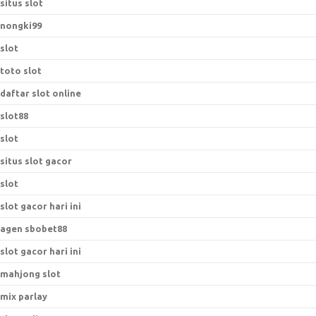
situs slot
nongki99
slot
toto slot
daftar slot online
slot88
slot
situs slot gacor
slot
slot gacor hari ini
agen sbobet88
slot gacor hari ini
mahjong slot
mix parlay