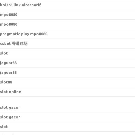
koi365 link alternatif
mpo8080
mpo8080
pragmatic play mpo8080
csbet 香港赌场
slot
jaguar33
jaguar33
slot88
slot online
slot gacor
slot gacor
slot