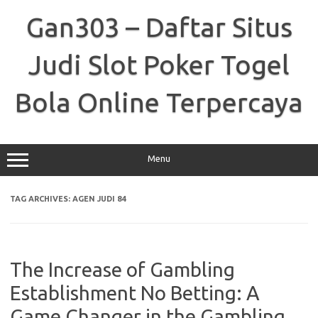
Skip
to
Gan303 – Daftar Situs
content
Judi Slot Poker Togel
Bola Online Terpercaya
Menu
TAG ARCHIVES:
AGEN JUDI 84
The Increase of Gambling
Establishment No Betting: A
Game Changer in the Gambling