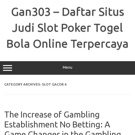
Skip
to
Gan303 – Daftar Situs
content
Judi Slot Poker Togel
Bola Online Terpercaya
Menu
CATEGORY ARCHIVES:
SLOT GACOR 6
The Increase of Gambling
Establishment No Betting: A
Game Changer in the Gambling