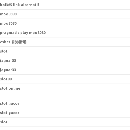
koi365 link alternatif
mpo8080
mpo8080
pragmatic play mpo8080
csbet 香港赌场
slot
jaguar33
jaguar33
slot88
slot online
slot gacor
slot gacor
slot