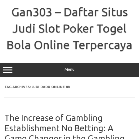
Skip
to
Gan303 – Daftar Situs
content
Judi Slot Poker Togel
Bola Online Terpercaya
Menu
TAG ARCHIVES:
JUDI DADU ONLINE 88
The Increase of Gambling
Establishment No Betting: A
Game Changer in the Gambling