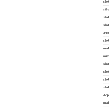
slo
sit
slo
slo
age
slo
mah
mix
slo
slo
slo
slo
dep
mah