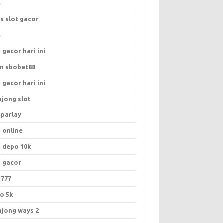
t
us slot gacor
t
t gacor hari ini
n sbobet88
t gacor hari ini
jong slot
 parlay
t online
t depo 10k
t gacor
t777
o 5k
jong ways 2