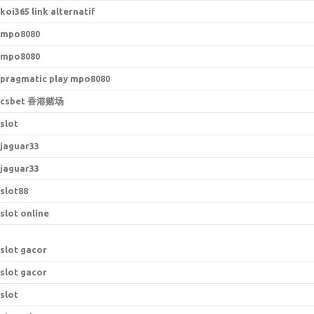
koi365 link alternatif
mpo8080
mpo8080
pragmatic play mpo8080
csbet 香港赌场
slot
jaguar33
jaguar33
slot88
slot online
slot gacor
slot gacor
slot