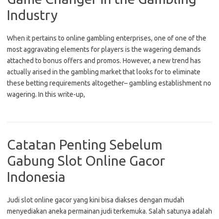
Industry
When it pertains to online gambling enterprises, one of one of the
most aggravating elements for players is the wagering demands
attached to bonus offers and promos. However, a new trend has
actually arised in the gambling market that looks for to eliminate
these betting requirements altogether– gambling establishment no
wagering. In this write-up,
Catatan Penting Sebelum
Gabung Slot Online Gacor
Indonesia
Judi slot online gacor yang kini bisa diakses dengan mudah
menyediakan aneka permainan judi terkemuka. Salah satunya adalah