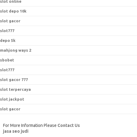
slot online
slot depo 10k
slot gacor
slot777
depo 5k
mahjong ways 2
sbobet
slot777
slot gacor 777
slot terpercaya
slot jackpot
slot gacor
For More Information Please
Contact Us
jasa seo judi