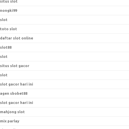
situs slot
nongki99
slot
toto slot
daftar slot online
slot88
slot
situs slot gacor
slot
slot gacor hari ini
agen sbobet88
slot gacor hari ini
mahjong slot
mix parlay