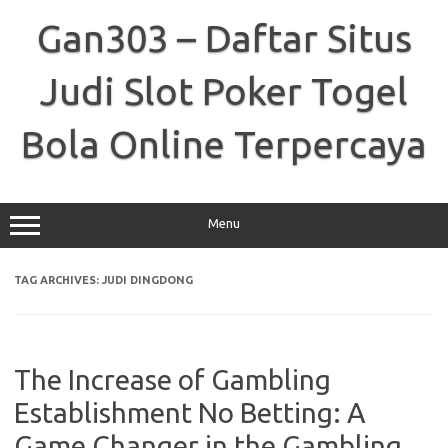
Skip
to
Gan303 – Daftar Situs
content
Judi Slot Poker Togel
Bola Online Terpercaya
Menu
TAG ARCHIVES:
JUDI DINGDONG
The Increase of Gambling
Establishment No Betting: A
Game Changer in the Gambling