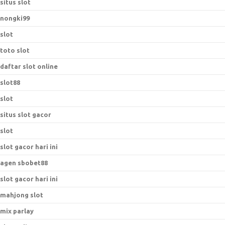
situs slot
nongki99
slot
toto slot
daftar slot online
slot88
slot
situs slot gacor
slot
slot gacor hari ini
agen sbobet88
slot gacor hari ini
mahjong slot
mix parlay