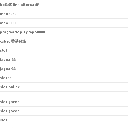
koi365 link alternatif
mpo8080
mpo8080
pragmatic play mpo8080
csbet 香港赌场
slot
jaguar33
jaguar33
slot88
slot online
slot gacor
slot gacor
slot