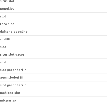
situs slot
nongki99
slot
toto slot
daftar slot online
slot88
slot
situs slot gacor
slot
slot gacor hari ini
agen sbobet88
slot gacor hari ini
mahjong slot
mix parlay