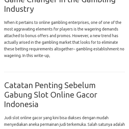
Industry
When it pertains to online gambling enterprises, one of one of the
most aggravating elements for players is the wagering demands
attached to bonus offers and promos. However, a new trend has
actually arised in the gambling market that looks for to eliminate
these betting requirements altogether– gambling establishment no
wagering. In this write-up,
Catatan Penting Sebelum
Gabung Slot Online Gacor
Indonesia
Judi slot online gacor yang kini bisa diakses dengan mudah
menyediakan aneka permainan judi terkemuka. Salah satunya adalah