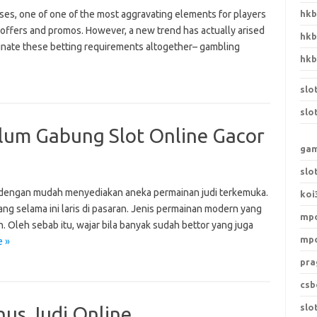
ises, one of one of the most aggravating elements for players
hk
offers and promos. However, a new trend has actually arised
hk
iminate these betting requirements altogether– gambling
hk
slo
slo
lum Gabung Slot Online Gacor
gam
slo
ses dengan mudah menyediakan aneka permainan judi terkemuka.
koi
yang selama ini laris di pasaran. Jenis permainan modern yang
mp
. Oleh sebab itu, wajar bila banyak sudah bettor yang juga
mp
 »
pra
cs
slo
us Judi Online