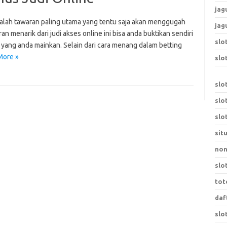
jag
dalah tawaran paling utama yang tentu saja akan menggugah
jag
ran menarik dari judi akses online ini bisa anda buktikan sendiri
slo
 yang anda mainkan. Selain dari cara menang dalam betting
More »
slo
slo
slo
slo
sit
non
slo
tot
daf
slo