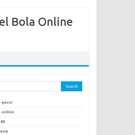
el Bola Online
rch
t gacor
t online
t88
avip