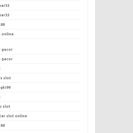
uar33
uar33
t88
t online
t gacor
t gacor
t
us slot
gki99
t
o slot
tar slot online
t88