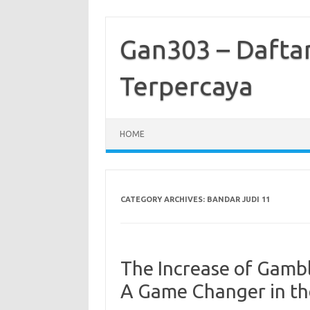
Skip
to
content
Gan303 – Daftar
Terpercaya
HOME
CATEGORY ARCHIVES:
BANDAR JUDI 11
The Increase of Gambl
A Game Changer in th