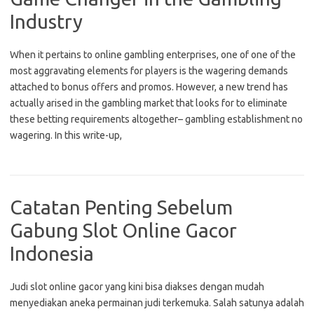
Industry
When it pertains to online gambling enterprises, one of one of the
most aggravating elements for players is the wagering demands
attached to bonus offers and promos. However, a new trend has
actually arised in the gambling market that looks for to eliminate
these betting requirements altogether– gambling establishment no
wagering. In this write-up,
Catatan Penting Sebelum
Gabung Slot Online Gacor
Indonesia
Judi slot online gacor yang kini bisa diakses dengan mudah
menyediakan aneka permainan judi terkemuka. Salah satunya adalah