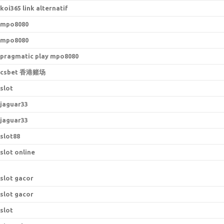
koi365 link alternatif
mpo8080
mpo8080
pragmatic play mpo8080
csbet 香港赌场
slot
jaguar33
jaguar33
slot88
slot online
slot gacor
slot gacor
slot