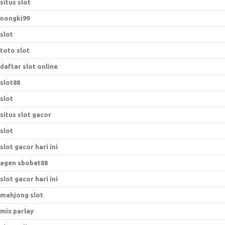
situs slot
nongki99
slot
toto slot
daftar slot online
slot88
slot
situs slot gacor
slot
slot gacor hari ini
agen sbobet88
slot gacor hari ini
mahjong slot
mix parlay