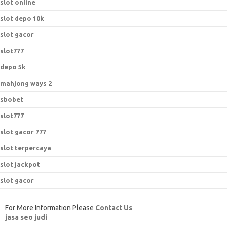
slot online
slot depo 10k
slot gacor
slot777
depo 5k
mahjong ways 2
sbobet
slot777
slot gacor 777
slot terpercaya
slot jackpot
slot gacor
For More Information Please
Contact Us
jasa seo judi