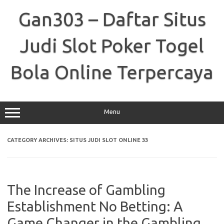
Skip
to
Gan303 – Daftar Situs
content
Judi Slot Poker Togel
Bola Online Terpercaya
Menu
CATEGORY ARCHIVES:
SITUS JUDI SLOT ONLINE 33
The Increase of Gambling
Establishment No Betting: A
Game Changer in the Gambling