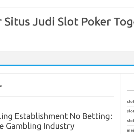
 Situs Judi Slot Poker Tog
S
RU
e
a
slo
r
slo
c
ing Establishment No Betting:
h
slo
e Gambling Industry
f
mej