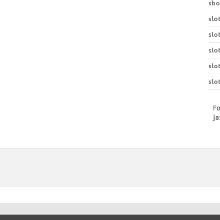
sbo
slo
slo
slo
slo
slo
Fo
ja