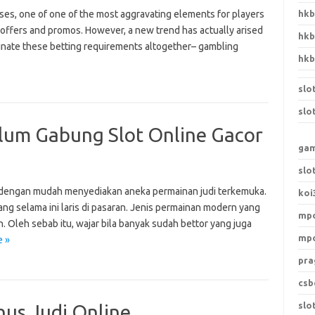
o
ises, one of one of the most aggravating elements for players
hk
r
offers and promos. However, a new trend has actually arised
:
hk
iminate these betting requirements altogether– gambling
hk
slo
slo
lum Gabung Slot Online Gacor
gam
slo
ses dengan mudah menyediakan aneka permainan judi terkemuka.
koi
yang selama ini laris di pasaran. Jenis permainan modern yang
mp
. Oleh sebab itu, wajar bila banyak sudah bettor yang juga
mp
 »
pra
cs
slo
us Judi Online