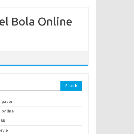
el Bola Online
t gacor
t online
t88
avip