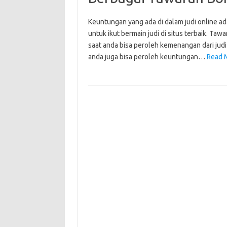
Keuntungan yang ada di dalam judi online a
untuk ikut bermain judi di situs terbaik. Tawa
saat anda bisa peroleh kemenangan dari judi
anda juga bisa peroleh keuntungan…
Read 