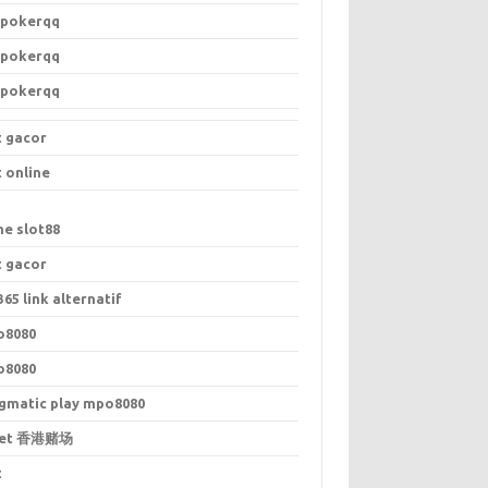
bpokerqq
bpokerqq
bpokerqq
t gacor
t online
e slot88
t gacor
365 link alternatif
o8080
o8080
gmatic play mpo8080
bet 香港赌场
t