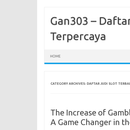
Skip
to
content
Gan303 – Daftar
Terpercaya
HOME
CATEGORY ARCHIVES:
DAFTAR JUDI SLOT TERBA
The Increase of Gambl
A Game Changer in th